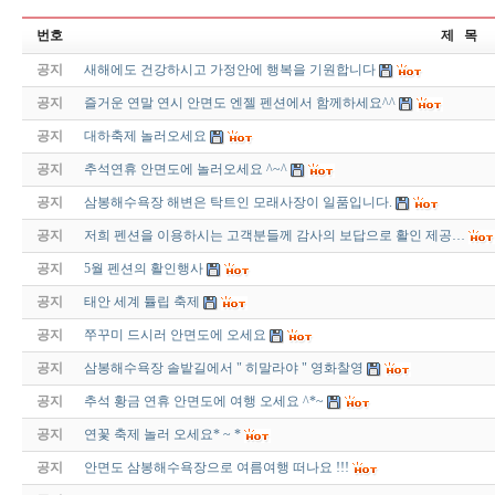
번호
제 목
공지
새해에도 건강하시고 가정안에 행복을 기원합니다
공지
즐거운 연말 연시 안면도 엔젤 펜션에서 함께하세요^^
공지
대하축제 놀러오세요
공지
추석연휴 안면도에 놀러오세요 ^~^
공지
삼봉해수욕장 해변은 탁트인 모래사장이 일품입니다.
공지
저희 펜션을 이용하시는 고객분들께 감사의 보답으로 활인 제공…
공지
5월 펜션의 활인행사
공지
태안 세계 튤립 축제
공지
쭈꾸미 드시러 안면도에 오세요
공지
삼봉해수욕장 솔밭길에서 " 히말라야 " 영화찰영
공지
추석 황금 연휴 안면도에 여행 오세요 ^*~
공지
연꽃 축제 놀러 오세요* ~ *
공지
안면도 삼봉해수욕장으로 여름여행 떠나요 !!!