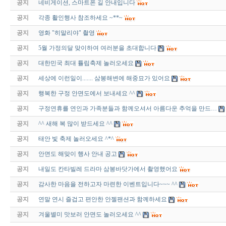
공지
네비게이션, 스마트폰 길 안내입니다
공지
각종 활인행사 참조하세요 ~**~
공지
영화 "히말리야" 촬영
공지
5월 가정의달 맞이하여 여러분을 초대합니다
공지
대한민국 최대 튤립축제 놀러오세요
공지
세상에 이런일이....... 삼봉해변에 해중묘가 있어요
공지
행복한 구정 안면도에서 보내세요 ^^
공지
구정연휴를 연인과 가족분들과 함께오셔서 아름다운 추억을 만드…
공지
^^ 새해 복 많이 받드세요 ^^
공지
태안 빛 축제 놀러오세요 ^*^
공지
안면도 해맞이 행사 안내 공고
공지
내일도 칸타빌레 드라마 삼봉바닷가에서 촬영했어요
공지
감사한 마음을 전하고자 마련한 이벤트입니다~~~ ^^
공지
연말 연시 즐겁고 편안한 안젤팬션과 함께하세요
공지
겨울별미 맛보러 안면도 놀러오세요 ^^