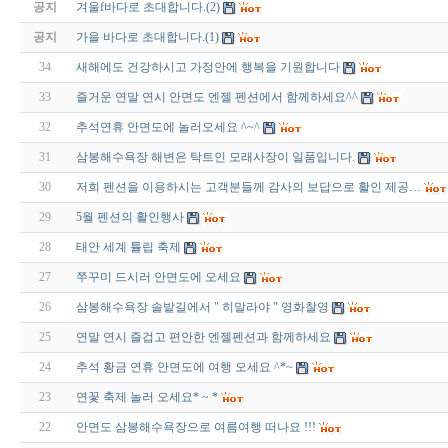
공지
겨울f바다로 초대합니다.(2)
공지
가을 바다로 초대합니다.(1)
34
새해에도 건강하시고 가정안에 행복을 기원합니다
33
즐거운 연말 연시 안면도 엔젤 펜션에서 함께하세요^^
32
추석연휴 안면도에 놀러오세요 ^~^
31
삼봉해수욕장 해변은 탁트인 모래사장이 일품입니다.
30
저희 펜션을 이용하시는 고객분들께 감사의 보답으로 활인 제공…
29
5월 펜션의 활인행사
28
태안 세계 튤립 축제
27
쭈꾸미 드시러 안면도에 오세요
26
삼봉해수욕장 솔밭길에서 " 히말라야 " 영화찰영
25
연말 연시 즐겁고 편안한 엔젤펜션과 함께하세요
24
추석 황금 연휴 안면도에 여행 오세요 ^*~
23
연꽃 축제 놀러 오세요* ~ *
22
안면도 삼봉해수욕장으로 여름여행 떠나요 !!!